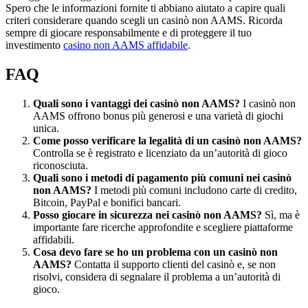
Spero che le informazioni fornite ti abbiano aiutato a capire quali
criteri considerare quando scegli un casinò non AAMS. Ricorda
sempre di giocare responsabilmente e di proteggere il tuo
investimento
casino non AAMS affidabile
.
FAQ
Quali sono i vantaggi dei casinò non AAMS?
I casinò non
AAMS offrono bonus più generosi e una varietà di giochi
unica.
Come posso verificare la legalità di un casinò non AAMS?
Controlla se è registrato e licenziato da un’autorità di gioco
riconosciuta.
Quali sono i metodi di pagamento più comuni nei casinò
non AAMS?
I metodi più comuni includono carte di credito,
Bitcoin, PayPal e bonifici bancari.
Posso giocare in sicurezza nei casinò non AAMS?
Sì, ma è
importante fare ricerche approfondite e scegliere piattaforme
affidabili.
Cosa devo fare se ho un problema con un casinò non
AAMS?
Contatta il supporto clienti del casinò e, se non
risolvi, considera di segnalare il problema a un’autorità di
gioco.