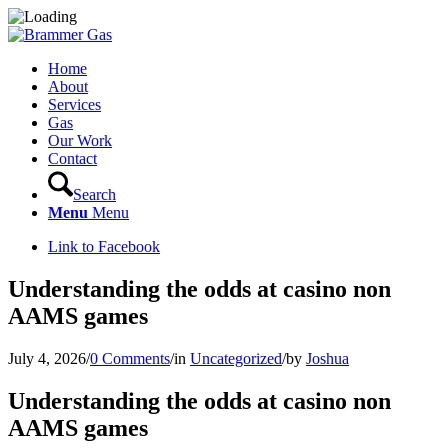
Home
About
Services
Gas
Our Work
Contact
Search
Menu
Menu
Link to Facebook
Understanding the odds at casino non
AAMS games
July 4, 2026
/
0 Comments
/
in
Uncategorized
/
by
Joshua
Understanding the odds at casino non
AAMS games