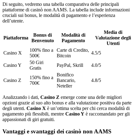
Di seguito, vedremo una tabella comparativa delle principali
piattaforme di casinò non AAMS. La tabella include informazioni
cruciali sui bonus, le modalità di pagamento e l’esperienza
dell’utente.
Media di
Bonus di
Modalità di
Piattaforma
Valutazione degli
Benvenuto
Pagamento
Utenti
100% fino a
Carte di Credito,
Casino X
4.5/5
500€
Bitcoin
50 Giri
Casino Y
PayPal, Skrill
4.0/5
Gratis
Bonifico
150% fino a
Casino Z
Bancario,
4.8/5
700€
Neteller
Analizzando i dati,
Casino Z
emerge come una delle migliori
opzioni grazie al suo alto bonus e alla valutazione positiva da parte
degli utenti.
Casino X
è un’ottima scelta per chi cerca modalità di
pagamento più flessibili, mentre
Casino Y
è raccomandato per gli
appassionati di giri gratuiti.
Vantaggi e svantaggi dei casinò non AAMS