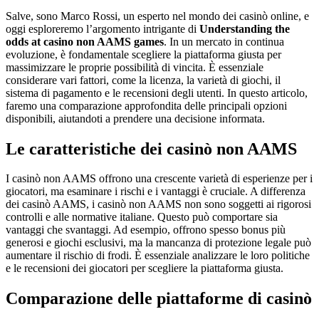
Salve, sono Marco Rossi, un esperto nel mondo dei casinò online, e
oggi esploreremo l’argomento intrigante di
Understanding the
odds at casino non AAMS games
. In un mercato in continua
evoluzione, è fondamentale scegliere la piattaforma giusta per
massimizzare le proprie possibilità di vincita. È essenziale
considerare vari fattori, come la licenza, la varietà di giochi, il
sistema di pagamento e le recensioni degli utenti. In questo articolo,
faremo una comparazione approfondita delle principali opzioni
disponibili, aiutandoti a prendere una decisione informata.
Le caratteristiche dei casinò non AAMS
I casinò non AAMS offrono una crescente varietà di esperienze per i
giocatori, ma esaminare i rischi e i vantaggi è cruciale. A differenza
dei casinò AAMS, i casinò non AAMS non sono soggetti ai rigorosi
controlli e alle normative italiane. Questo può comportare sia
vantaggi che svantaggi. Ad esempio, offrono spesso bonus più
generosi e giochi esclusivi, ma la mancanza di protezione legale può
aumentare il rischio di frodi. È essenziale analizzare le loro politiche
e le recensioni dei giocatori per scegliere la piattaforma giusta.
Comparazione delle piattaforme di casinò