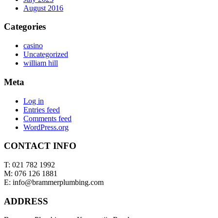
August 2016
Categories
casino
Uncategorized
william hill
Meta
Log in
Entries feed
Comments feed
WordPress.org
CONTACT INFO
T: 021 782 1992
M: 076 126 1881
E: info@brammerplumbing.com
ADDRESS