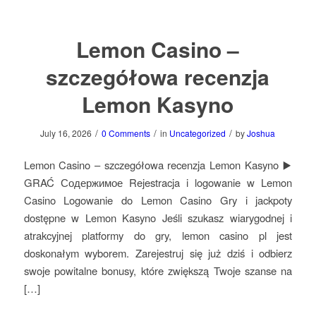
Lemon Casino –
szczegółowa recenzja
Lemon Kasyno
/
/
/
July 16, 2026
0 Comments
in
Uncategorized
by
Joshua
Lemon Casino – szczegółowa recenzja Lemon Kasyno ▶️
GRAĆ Содержимое Rejestracja i logowanie w Lemon
Casino Logowanie do Lemon Casino Gry i jackpoty
dostępne w Lemon Kasyno Jeśli szukasz wiarygodnej i
atrakcyjnej platformy do gry, lemon casino pl jest
doskonałym wyborem. Zarejestruj się już dziś i odbierz
swoje powitalne bonusy, które zwiększą Twoje szanse na
[…]