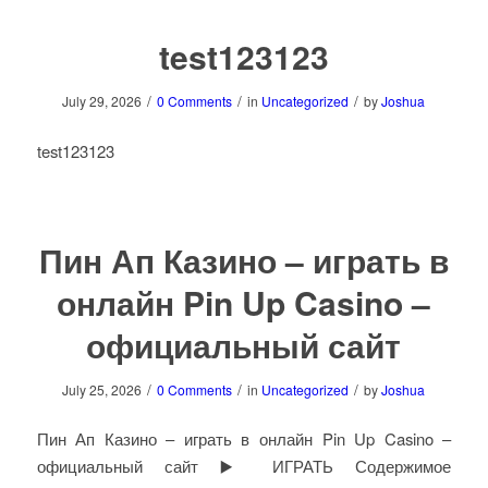
test123123
/
/
/
July 29, 2026
0 Comments
in
Uncategorized
by
Joshua
test123123
Пин Ап Казино – играть в
онлайн Pin Up Casino –
официальный сайт
/
/
/
July 25, 2026
0 Comments
in
Uncategorized
by
Joshua
Пин Ап Казино – играть в онлайн Pin Up Casino –
официальный сайт ▶️ ИГРАТЬ Содержимое