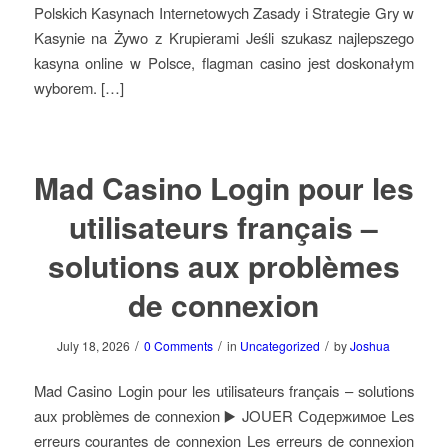
Polskich Kasynach Internetowych Zasady i Strategie Gry w
Kasynie na Żywo z Krupierami Jeśli szukasz najlepszego
kasyna online w Polsce, flagman casino jest doskonałym
wyborem. […]
Mad Casino Login pour les
utilisateurs français –
solutions aux problèmes
de connexion
/
/
/
July 18, 2026
0 Comments
in
Uncategorized
by
Joshua
Mad Casino Login pour les utilisateurs français – solutions
aux problèmes de connexion ▶️ JOUER Содержимое Les
erreurs courantes de connexion Les erreurs de connexion