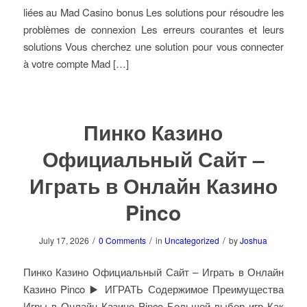
liées au Mad Casino bonus Les solutions pour résoudre les
problèmes de connexion Les erreurs courantes et leurs
solutions Vous cherchez une solution pour vous connecter
à votre compte Mad […]
Пинко Казино
Официальный Сайт –
Играть в Онлайн Казино
Pinco
/
/
/
July 17, 2026
0 Comments
in
Uncategorized
by
Joshua
Пинко Казино Официальный Сайт – Играть в Онлайн
Казино Pinco ▶️ ИГРАТЬ Содержимое Преимущества
Игры в Онлайн Казино Pinco Большой выбор игр Как