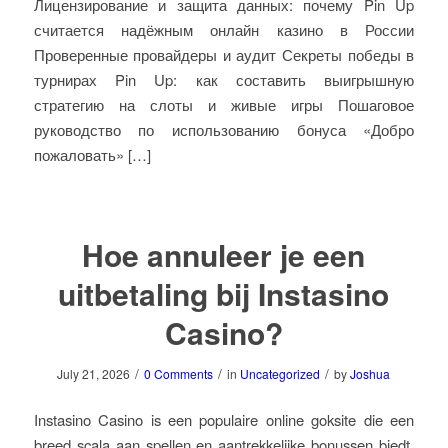
Лицензирование и защита данных: почему Pin Up
считается надёжным онлайн казино в России
Проверенные провайдеры и аудит Секреты победы в
турнирах Pin Up: как составить выигрышную
стратегию на слоты и живые игры Пошаговое
руководство по использованию бонуса «Добро
пожаловать» […]
Hoe annuleer je een
uitbetaling bij Instasino
Casino?
/
/
/
July 21, 2026
0 Comments
in
Uncategorized
by
Joshua
Instasino Casino is een populaire online goksite die een
breed scala aan spellen en aantrekkelijke bonussen biedt.