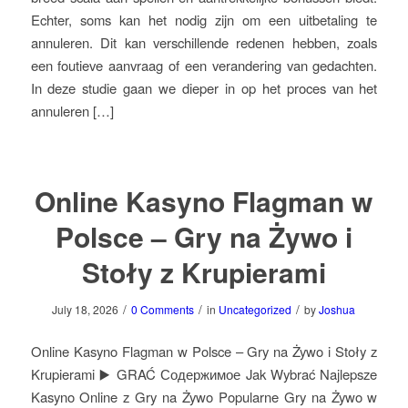
Echter, soms kan het nodig zijn om een uitbetaling te
annuleren. Dit kan verschillende redenen hebben, zoals
een foutieve aanvraag of een verandering van gedachten.
In deze studie gaan we dieper in op het proces van het
annuleren […]
Online Kasyno Flagman w
Polsce – Gry na Żywo i
Stoły z Krupierami
/
/
/
July 18, 2026
0 Comments
in
Uncategorized
by
Joshua
Online Kasyno Flagman w Polsce – Gry na Żywo i Stoły z
Krupierami ▶️ GRAĆ Содержимое Jak Wybrać Najlepsze
Kasyno Online z Gry na Żywo Popularne Gry na Żywo w