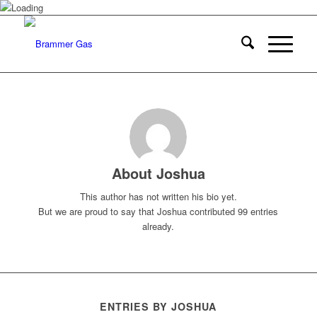
About
Joshua
This author has not written his bio yet.
But we are proud to say that
Joshua
contributed 99 entries
already.
ENTRIES BY JOSHUA