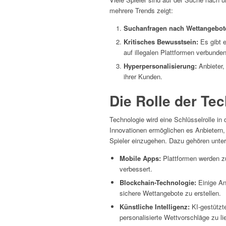
mehrere Trends zeigt:
Suchanfragen nach Wettangebot
Kritisches Bewusstsein:
Es gibt e
auf illegalen Plattformen verbunden
Hyperpersonalisierung:
Anbieter, 
ihrer Kunden.
Die Rolle der Tec
Technologie wird eine Schlüsselrolle in 
Innovationen ermöglichen es Anbietern, 
Spieler einzugehen. Dazu gehören unte
Mobile Apps:
Plattformen werden zu
verbessert.
Blockchain-Technologie:
Einige An
sichere Wettangebote zu erstellen.
Künstliche Intelligenz:
KI-gestützt
personalisierte Wettvorschläge zu lie