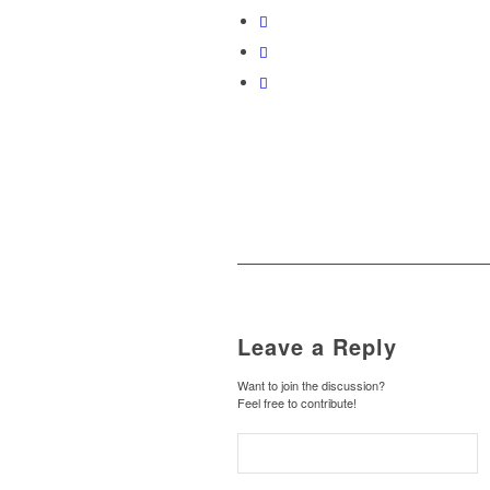
Leave a Reply
Want to join the discussion?
Feel free to contribute!