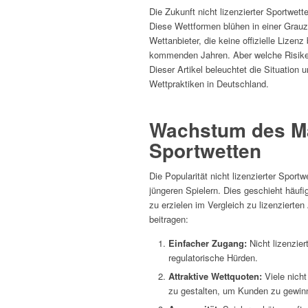
Die Zukunft nicht lizenzierter Sportwet
Diese Wettformen blühen in einer Grauzon
Wettanbieter, die keine offizielle Lize
kommenden Jahren. Aber welche Risiken
Dieser Artikel beleuchtet die Situation 
Wettpraktiken in Deutschland.
Wachstum des Mar
Sportwetten
Die Popularität nicht lizenzierter Spor
jüngeren Spielern. Dies geschieht häufi
zu erzielen im Vergleich zu lizenzierten
beitragen:
Einfacher Zugang:
Nicht lizenzier
regulatorische Hürden.
Attraktive Wettquoten:
Viele nicht
zu gestalten, um Kunden zu gewin