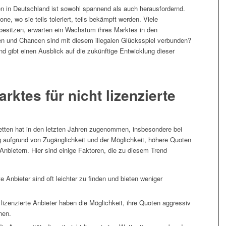
ten in Deutschland ist sowohl spannend als auch herausfordernd.
e, wo sie teils toleriert, teils bekämpft werden. Viele
nz besitzen, erwarten ein Wachstum ihres Marktes in den
 und Chancen sind mit diesem illegalen Glücksspiel verbunden?
und gibt einen Ausblick auf die zukünftige Entwicklung dieser
ktes für nicht lizenzierte
twetten hat in den letzten Jahren zugenommen, insbesondere bei
g aufgrund von Zugänglichkeit und der Möglichkeit, höhere Quoten
 Anbietern. Hier sind einige Faktoren, die zu diesem Trend
te Anbieter sind oft leichter zu finden und bieten weniger
 lizenzierte Anbieter haben die Möglichkeit, ihre Quoten aggressiv
nen.