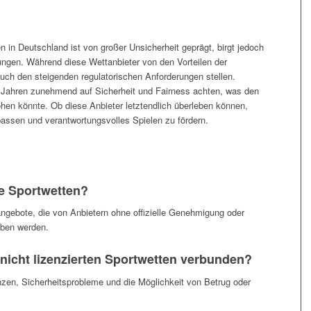
en in Deutschland ist von großer Unsicherheit geprägt, birgt jedoch
ngen. Während diese Wettanbieter von den Vorteilen der
auch den steigenden regulatorischen Anforderungen stellen.
Jahren zunehmend auf Sicherheit und Fairness achten, was den
höhen könnte. Ob diese Anbieter letztendlich überleben können,
passen und verantwortungsvolles Spielen zu fördern.
te Sportwetten?
angebote, die von Anbietern ohne offizielle Genehmigung oder
eben werden.
 nicht lizenzierten Sportwetten verbunden?
zen, Sicherheitsprobleme und die Möglichkeit von Betrug oder