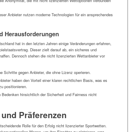
die Anonymität, die mit nicht lizenzierten Wettoptionen verbunden
eser Anbieter nutzen moderne Technologien für ein ansprechendes
d Herausforderungen
schland hat in den letzten Jahren einige Veränderungen erfahren,
lstaatsvertrag. Dieser zielt darauf ab, ein sicheres und
affen. Dennoch stehen die nicht lizenzierten Wettanbieter vor
che Schritte gegen Anbieter, die ohne Lizenz operieren.
nbieter haben den Vorteil einer klaren rechtlichen Basis, was es
zu positionieren.
 Bedenken hinsichtlich der Sicherheit und Fairness nicht
 und Präferenzen
scheidende Rolle für den Erfolg nicht lizenzierter Sportwetten.
unkonventionellen Wegen, um ihre Einsätze zu platzieren, was