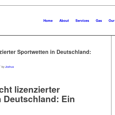
Home
About
Services
Gas
Our
nzierter Sportwetten in Deutschland:
/
by
Joshua
cht lizenzierter
n Deutschland: Ein