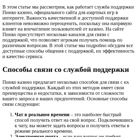
В этом статье мы рассмотрим, как работает служба поддержки
Пинко казино, официального сайта для азартных игр в
интернете. Важность качественной и доступной поддержки
клиентов невозможно переоценить, поскольку она напрямую
влияет на впечатление пользователей от казино. На сайте
Пинко присутствует несколько каналов для связи с
поддержкой, что позволяет игрокам получать помощь по
различным вопросам. В этой статье мы подробно обсудим все
доступные способы общения с поддержкой, их эффективность
и качество сервиса.
Способы связи со службой поддержки
Пинко казино предлагает несколько способов для связи с их
службой поддержки. Каждый из этих методов имеет свои
преимущества и недостатки, в зависимости от сложности
вашего запроса и ваших предпочтений. Основные способы
связи следующие:
Чат в реальном времени
– это наиболее быстрый
способ получить ответ на свой вопрос. Подключившись
к чату, вы можете задать вопросы и получить ответы в
режиме реального времени.
Электронная почта
– если ваш вопрос не требует