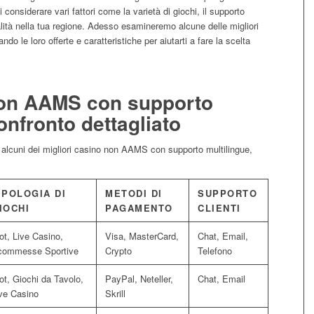
 considerare vari fattori come la varietà di giochi, il supporto
galità nella tua regione. Adesso esamineremo alcune delle migliori
ndo le loro offerte e caratteristiche per aiutarti a fare la scelta
 non AAMS con supporto
onfronto dettagliato
e alcuni dei migliori casino non AAMS con supporto multilingue,
IPOLOGIA DI
METODI DI
SUPPORTO
IOCHI
PAGAMENTO
CLIENTI
ot, Live Casino,
Visa, MasterCard,
Chat, Email,
commesse Sportive
Crypto
Telefono
ot, Giochi da Tavolo,
PayPal, Neteller,
Chat, Email
ve Casino
Skrill