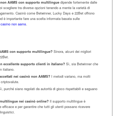
o non AAMS con supporto multilingue
dipende fortemente dalle
i scegliere tra diverse opzioni tenendo a mente la varietà di
di pagamento. Casinò come Betwinner, Lucky Days e 22Bet offrono
, ed è importante fare una scelta informata basata sulle
e
casino non aams
.
 AAMS con supporto multilingue?
Sinora, alcuni dei migliori
22Bet.
eccellente supporto clienti in italiano?
Sì, sia Betwinner che
n italiano.
accettati nei casinò non AAMS?
I metodi variano, ma molti
 criptovalute.
ì, purché siano regolati da autorità di gioco rispettabili e seguano
multilingue nei casinò online?
Il supporto multilingue è
fficace e per garantire che tutti gli utenti possano ricevere
inguistici.