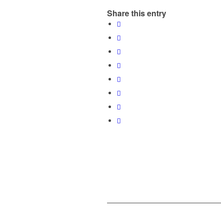
Share this entry