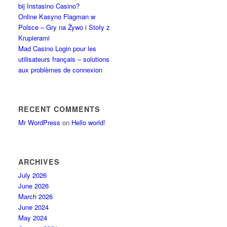
bij Instasino Casino?
Online Kasyno Flagman w
Polsce – Gry na Żywo i Stoły z
Krupierami
Mad Casino Login pour les
utilisateurs français – solutions
aux problèmes de connexion
RECENT COMMENTS
Mr WordPress
on
Hello world!
ARCHIVES
July 2026
June 2026
March 2026
June 2024
May 2024