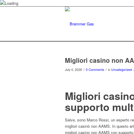
Migliori casino non A
/
/
July 4, 2026
0 Comments
in
Uncategorized
Migliori casi
supporto mult
Salve, sono Marco Rossi, un esperto nel 
migliori casinò non AAMS. In questo ar
migliori casino non AAMS con supporto mu