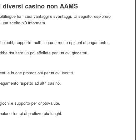
i diversi casino non AAMS
lingue ha i suoi vantaggi e svantaggi. Di seguito, esplorerò
re una scelta più informata.
 giochi, supporto multi-lingua e molte opzioni di pagamento.
bbe risultare un po’ affollata per i nuovi giocatori.
enti e buone promozioni per nuovi iscritti.
gamento rispetto ad altri casinò.
iochi e supporto per criptovalute.
nalano tempi di prelievo più lunghi.