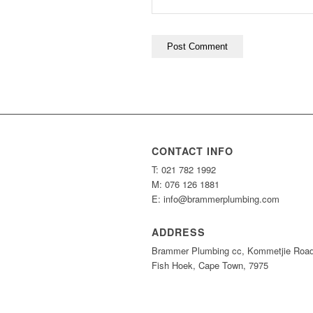
CONTACT INFO
T: 021 782 1992
M: 076 126 1881
E: info@brammerplumbing.com
ADDRESS
Brammer Plumbing cc, Kommetjie Roa
Fish Hoek, Cape Town, 7975