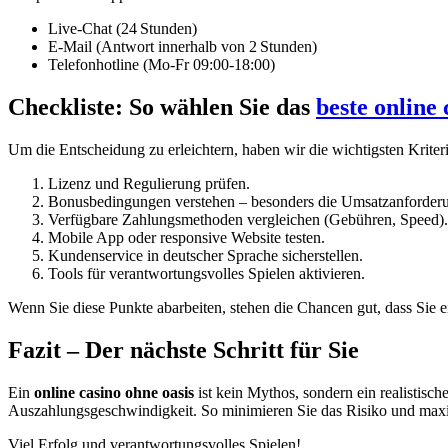
Live‑Chat (24 Stunden)
E‑Mail (Antwort innerhalb von 2 Stunden)
Telefonhotline (Mo‑Fr 09:00‑18:00)
Checkliste: So wählen Sie das
beste online 
Um die Entscheidung zu erleichtern, haben wir die wichtigsten Krite
Lizenz und Regulierung prüfen.
Bonusbedingungen verstehen – besonders die Umsatzanforder
Verfügbare Zahlungsmethoden vergleichen (Gebühren, Speed).
Mobile App oder responsive Website testen.
Kundenservice in deutscher Sprache sicherstellen.
Tools für verantwortungsvolles Spielen aktivieren.
Wenn Sie diese Punkte abarbeiten, stehen die Chancen gut, dass Sie e
Fazit – Der nächste Schritt für Sie
Ein
online casino ohne oasis
ist kein Mythos, sondern ein realistisch
Auszahlungsgeschwindigkeit. So minimieren Sie das Risiko und maxi
Viel Erfolg und verantwortungsvolles Spielen!