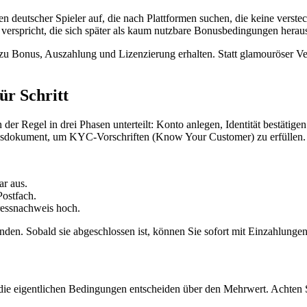
n deutscher Spieler auf, die nach Plattformen suchen, die keine verst
verspricht, die sich später als kaum nutzbare Bonusbedingungen heraus
n zu Bonus, Auszahlung und Lizenzierung erhalten. Statt glamouröser Ve
ür Schritt
in der Regel in drei Phasen unterteilt: Konto anlegen, Identität bestäti
isdokument, um KYC‑Vorschriften (Know Your Customer) zu erfüllen.
ar aus.
Postfach.
ressnachweis hoch.
den. Sobald sie abgeschlossen ist, können Sie sofort mit Einzahlunge
die eigentlichen Bedingungen entscheiden über den Mehrwert. Achten 