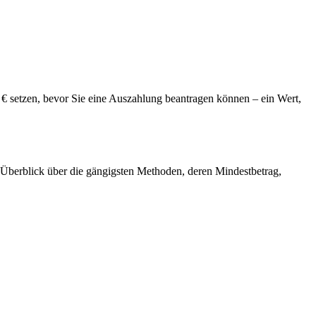
€ setzen, bevor Sie eine Auszahlung beantragen können – ein Wert,
 Überblick über die gängigsten Methoden, deren Mindestbetrag,