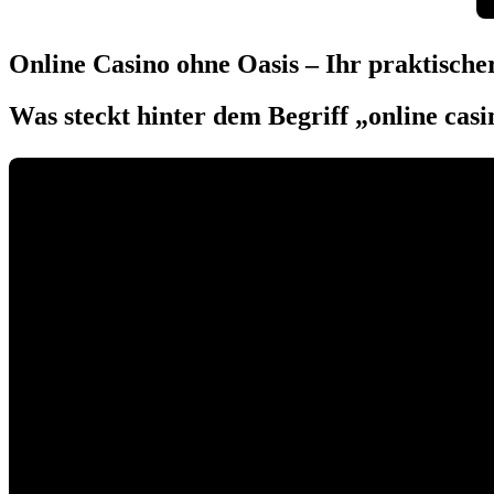
Online Casino ohne Oasis – Ihr praktischer
Was steckt hinter dem Begriff „online casi