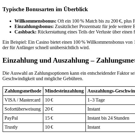
Typische Bonusarten im Überblick
Willkommensbonus:
Oft ein 100 % Match bis zu 200 €, plus F
Einzahlungsbonus:
Zusätzlicher Prozentsatz für jede weitere 
Cashback:
Rückerstattung eines Teils der Verluste über einen 
Ein Beispiel: Ein Casino bietet einen 100 % Willkommensbonus von 1
der für Anfänger schnell unübersichtlich wird.
Einzahlung und Auszahlung – Zahlungsme
Die Auswahl an Zahlungsoptionen kann ein entscheidender Faktor se
Geschwindigkeit und mögliche Gebühren.
Zahlungsmethode
Mindesteinzahlung
Auszahlungs‑Geschwin
VISA / Mastercard
10 €
1–3 Tage
Sofortüberweisung
20 €
Instant
PayPal
15 €
Instant bis 24 Stunden
Trustly
10 €
Instant