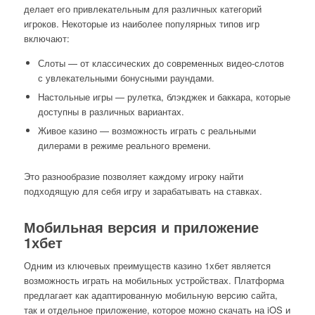
делает его привлекательным для различных категорий
игроков. Некоторые из наиболее популярных типов игр
включают:
Слоты — от классических до современных видео-слотов
с увлекательными бонусными раундами.
Настольные игры — рулетка, блэкджек и баккара, которые
доступны в различных вариантах.
Живое казино — возможность играть с реальными
дилерами в режиме реального времени.
Это разнообразие позволяет каждому игроку найти
подходящую для себя игру и зарабатывать на ставках.
Мобильная версия и приложение
1хбет
Одним из ключевых преимуществ казино 1хбет является
возможность играть на мобильных устройствах. Платформа
предлагает как адаптированную мобильную версию сайта,
так и отдельное приложение, которое можно скачать на iOS и