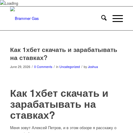
Как 1хбет скачать и зарабатывать
на ставках?
/
/
/
June 29, 2026
0 Comments
in
Uncategorized
by
Joshua
Как 1хбет скачать и
зарабатывать на
ставках?
Меня зовут Алексей Петров, и в этом обзоре я расскажу о