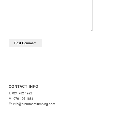
CONTACT INFO
T: 021 782 1992
M: 076 126 1881
E: info@brammerplumbing.com