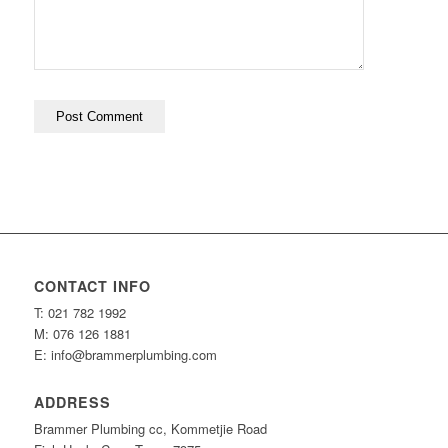
CONTACT INFO
T: 021 782 1992
M: 076 126 1881
E: info@brammerplumbing.com
ADDRESS
Brammer Plumbing cc, Kommetjie Road