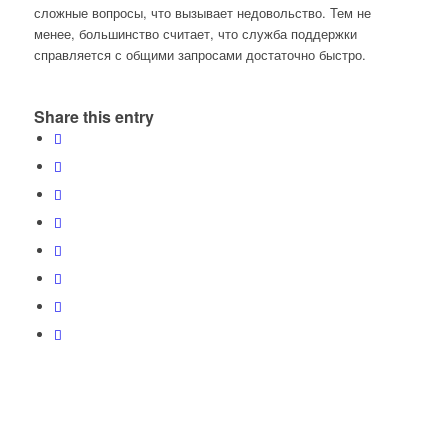
сложные вопросы, что вызывает недовольство. Тем не
менее, большинство считает, что служба поддержки
справляется с общими запросами достаточно быстро.
Share this entry