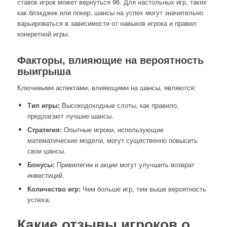
ставок игрок может вернуться 96. Для настольных игр, таких
как блэкджек или покер, шансы на успех могут значительно
варьироваться в зависимости от навыков игрока и правил
конкретной игры.
Факторы, влияющие на вероятность
выигрыша
Ключевыми аспектами, влияющими на шансы, являются:
Тип игры:
Высокодоходные слоты, как правило,
предлагают лучшие шансы.
Стратегия:
Опытные игроки, использующие
математические модели, могут существенно повысить
свои шансы.
Бонусы:
Привилегии и акции могут улучшить возврат
инвестиций.
Количество игр:
Чем больше игр, тем выше вероятность
успеха.
Какие отзывы игроков о